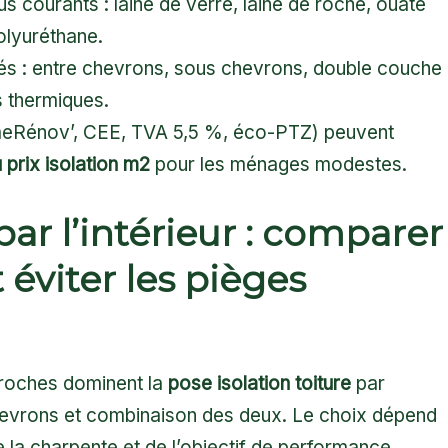
us courants : laine de verre, laine de roche, ouate
polyuréthane.
és : entre chevrons, sous chevrons, double couche
s thermiques.
meRénov’, CEE, TVA 5,5 %, éco-PTZ) peuvent
prix isolation m2
pour les ménages modestes.
 par l’intérieur : comparer
 éviter les pièges
pproches dominent la
pose isolation toiture
par
 chevrons et combinaison des deux. Le choix dépend
de la charpente et de l’objectif de performance