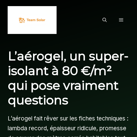
Aller
au
MENU
contenu
L’aérogel, un super-
isolant à 80 €/m²
qui pose vraiment
questions
L’aérogel fait rêver sur les fiches techniques :
lambda record, épaisseur ridicule, promesse