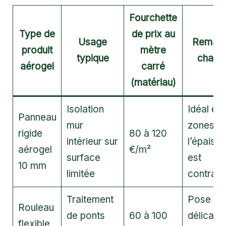
Fourchette
Type de
de prix au
Usage
Remarq
produit
mètre
typique
chanti
aérogel
carré
(matériau)
Isolation
Idéal en
Panneau
mur
zones o
rigide
80 à 120
intérieur sur
l’épaisse
aérogel
€/m²
surface
est
10 mm
limitée
contrain
Traitement
Pose plu
Rouleau
de ponts
60 à 100
délicate
flexible