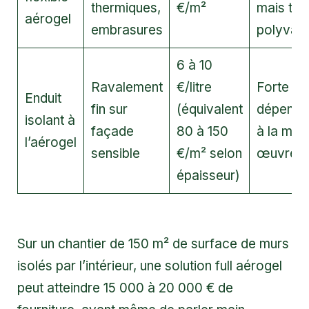
thermiques,
€/m²
mais trè
aérogel
embrasures
polyvale
6 à 10
Ravalement
€/litre
Forte
Enduit
fin sur
(équivalent
dépenda
isolant à
façade
80 à 150
à la mis
l’aérogel
sensible
€/m² selon
œuvre
épaisseur)
Sur un chantier de 150 m² de surface de murs
isolés par l’intérieur, une solution full aérogel
peut atteindre 15 000 à 20 000 € de