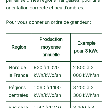
par an selon les régions françaises, pour une
orientation correcte et peu d’ombres.
Pour vous donner un ordre de grandeur :
Production
Exemple
Région
moyenne
pour 3 kWc
annuelle
Nord de
930 à 1 020
2 800 à 3
la France
kWh/kWc/an
000 kWh/an
Régions
1 060 à 1 100
3 200 à 3
centrales
kWh/kWc/an
300 kWh/an
Sud de la
1 140 à 1 240
3 400 à 3