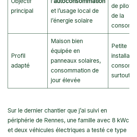
Objectif
l’
autoconsommation
de pilotag
principal
et l’usage local de
de la
l’énergie solaire
consomm
Maison bien
Petite
équipée en
Profil
installati
panneaux solaires,
adapté
consomm
consommation de
surtout le
jour élevée
Sur le dernier chantier que j’ai suivi en
périphérie de Rennes, une famille avec 8 kWc
et deux véhicules électriques a testé ce type