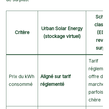
Sché
classi
Urban Solar Energy
Critère
(EDF
(stockage virtuel)
reven
surplu
Tarif
réglemen
Prix du kWh
Aligné sur tarif
offre de
consommé
réglementé
marché
parfois m
chère