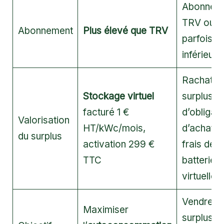
Abonnem
TRV ou
Abonnement
Plus élevé que TRV
parfois
inférieur
Rachat d
Stockage virtuel
surplus au
facturé 1 €
d’obligati
Valorisation
HT/kWc/mois,
d’achat, 
du surplus
activation 299 €
frais de
TTC
batterie
virtuelle
Vendre le
Maximiser
surplus, 