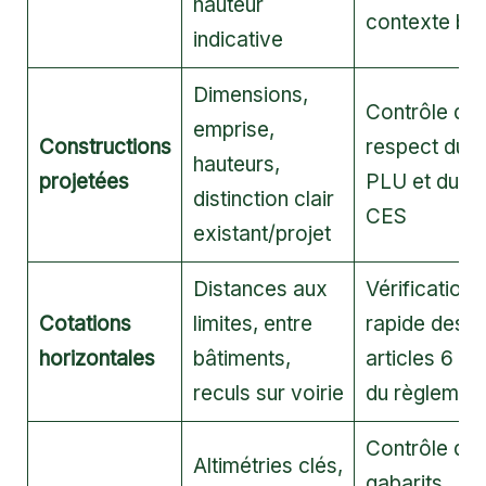
hauteur
contexte bât
indicative
Dimensions,
Contrôle du
emprise,
Constructions
respect du
hauteurs,
projetées
PLU et du
distinction clair
CES
existant/projet
Distances aux
Vérification
Cotations
limites, entre
rapide des
horizontales
bâtiments,
articles 6 et 
reculs sur voirie
du règlemen
Contrôle de
Altimétries clés,
gabarits