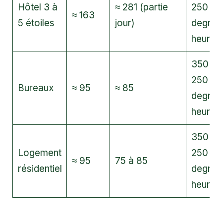
Hôtel 3 à
≈ 281 (partie
250
≈ 163
5 étoiles
jour)
degrés
heures
350 / 1
250
Bureaux
≈ 95
≈ 85
degrés
heures
350 / 1
Logement
250
≈ 95
75 à 85
résidentiel
degrés
heures